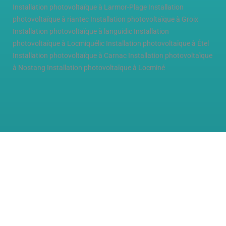
Installation photovoltaïque à Larmor-Plage
Installation
photovoltaïque à riantec
Installation photovoltaïque à Groix
Installation photovoltaïque à languidic
Installation
photovoltaïque à Locmiquélic
Installation photovoltaïque à Étel
Installation photovoltaïque à Carnac
Installation photovoltaïque
à Nostang
Installation photovoltaïque à Locminé
Articles récents
Installation photovoltaïque à Nostang
3 septembre 2025