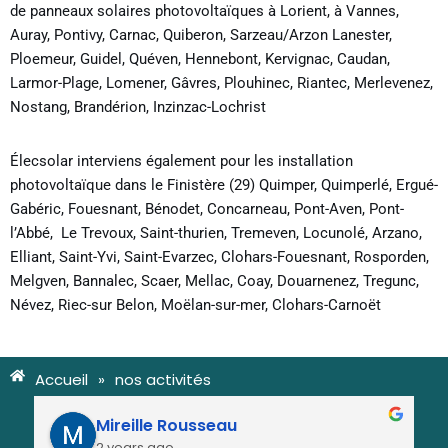
de panneaux solaires photovoltaïques à Lorient, à Vannes,
Auray, Pontivy, Carnac, Quiberon, Sarzeau/Arzon Lanester,
Ploemeur, Guidel, Quéven, Hennebont, Kervignac, Caudan,
Larmor-Plage, Lomener, Gâvres, Plouhinec, Riantec, Merlevenez,
Nostang, Brandérion, Inzinzac-Lochrist
Élecsolar interviens également pour les installation
photovoltaïque dans le Finistère (29) Quimper, Quimperlé, Ergué-
Gabéric, Fouesnant, Bénodet, Concarneau, Pont-Aven, Pont-
l’Abbé, Le Trevoux, Saint-thurien, Tremeven, Locunolé, Arzano,
Elliant, Saint-Yvi, Saint-Evarzec, Clohars-Fouesnant, Rosporden,
Melgven, Bannalec, Scaer, Mellac, Coay, Douarnenez, Tregunc,
Névez, Riec-sur Belon, Moëlan-sur-mer, Clohars-Carnoët
Accueil
»
nos activités
Mireille Rousseau
2 years ago